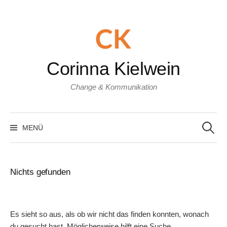
Zum
Inhalt
überspringen
Corinna Kielwein
Change & Kommunikation
Suchen
nach:
MENÜ
Nichts gefunden
Es sieht so aus, als ob wir nicht das finden konnten, wonach
du gesucht hast. Möglicherweise hilft eine Suche.